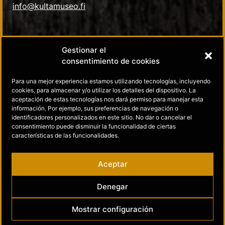
info@kultamuseo.fi
Sobre nosotros
Gestionar el
consentimiento de cookies
Habla con nosotros
Para una mejor experiencia estamos utilizando tecnologías, incluyendo
cookies, para almacenar y/o utilizar los detalles del dispositivo. La
Política de privacidad
aceptación de estas tecnologías nos dará permiso para manejar esta
información. Por ejemplo, sus preferencias de navegación o
identificadores personalizados en este sitio. No dar o cancelar el
Soziale Medien
consentimiento puede disminuir la funcionalidad de ciertas
características de las funcionalidades.
Museo del Oro en Facebook
Aceptar
Museo del Oro en Instagram
Denegar
Mostrar configuración