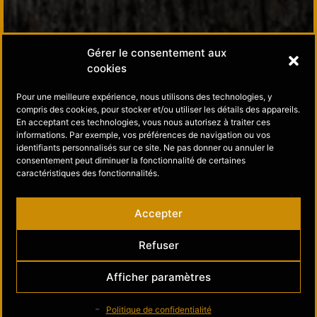
À propos
Gérer le consentement aux
cookies
Politique de confidentialité
Pour une meilleure expérience, nous utilisons des technologies, y
compris des cookies, pour stocker et/ou utiliser les détails des appareils.
Contact
En acceptant ces technologies, vous nous autorisez à traiter ces
informations. Par exemple, vos préférences de navigation ou vos
identifiants personnalisés sur ce site. Ne pas donner ou annuler le
Suivez-nous
consentement peut diminuer la fonctionnalité de certaines
caractéristiques des fonctionnalités.
Musée de l’Or sur Facebook
Accepter
Musée de l’Or sur Instagram
Refuser
Afficher paramètres
Politique de confidentialité