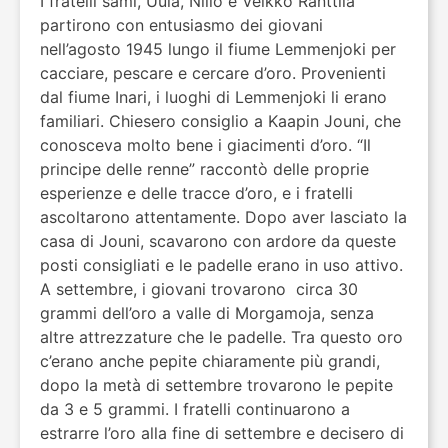
I fratelli sami, Uula, Niilo e Veikko Ranttila
partirono con entusiasmo dei giovani
nell’agosto 1945 lungo il fiume Lemmenjoki per
cacciare, pescare e cercare d’oro. Provenienti
dal fiume Inari, i luoghi di Lemmenjoki li erano
familiari. Chiesero consiglio a Kaapin Jouni, che
conosceva molto bene i giacimenti d’oro. “Il
principe delle renne” raccontò delle proprie
esperienze e delle tracce d’oro, e i fratelli
ascoltarono attentamente. Dopo aver lasciato la
casa di Jouni, scavarono con ardore da queste
posti consigliati e le padelle erano in uso attivo.
A settembre, i giovani trovarono circa 30
grammi dell’oro a valle di Morgamoja, senza
altre attrezzature che le padelle. Tra questo oro
c’erano anche pepite chiaramente più grandi,
dopo la metà di settembre trovarono le pepite
da 3 e 5 grammi. I fratelli continuarono a
estrarre l’oro alla fine di settembre e decisero di