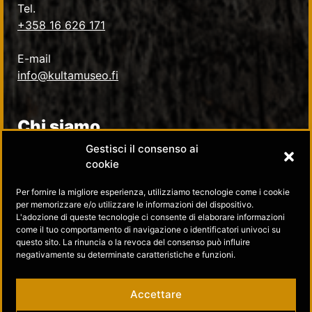
Tel.
+358 16 626 171
E-mail
info@kultamuseo.fi
Chi siamo
Gestisci il consenso ai
Informativa sulla privacy
cookie
Per fornire la migliore esperienza, utilizziamo tecnologie come i cookie
Contatti
per memorizzare e/o utilizzare le informazioni del dispositivo.
L'adozione di queste tecnologie ci consente di elaborare informazioni
come il tuo comportamento di navigazione o identificatori univoci su
Seguici su
questo sito. La rinuncia o la revoca del consenso può influire
negativamente su determinate caratteristiche e funzioni.
Museo dell’Oro su Facebook
Accettare