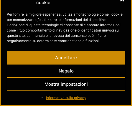
Informativa sulla privacy
cookie
Per fornire la migliore esperienza, utilizziamo tecnologie come i cookie
Contatti
per memorizzare e/o utilizzare le informazioni del dispositivo.
L'adozione di queste tecnologie ci consente di elaborare informazioni
come il tuo comportamento di navigazione o identificatori univoci su
Seguici su
questo sito. La rinuncia o la revoca del consenso può influire
negativamente su determinate caratteristiche e funzioni.
Museo dell’Oro su Facebook
Accettare
Museo dell’Oro su Instagram
Negalo
Mostra impostazioni
Informativa sulla privacy