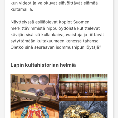
kun videot ja valokuvat elävöittävät elämää
kultamailla.
Näyttelyssä esilläolevat kopiot Suomen
merkittävimmistä hippulöydöistä kutittelevat
kävijän sisäisiä kullankaivajavaistoja ja riittävät
sytyttämään kultakuumeen kenessä tahansa.
Oletko sinä seuraavan isommushipun löytäjä?
Lapin kultahistorian helmiä