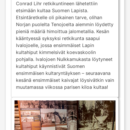
Conrad Lihr retkikuntineen lähetettiin
etsimään kultaa Suomen Lapista.
Etsintäretkelle oli pikainen tarve, olihan
Norjan puolelta Tenojoelta aiemmin löydetty
pieniä määriä himoittua jalometallia. Kesän
kääntyessä syksyksi retkikunta saapui
Ivalojoelle, jossa ensimmäiset Lapin
kultahiput kimmelsivät koevaskoolin
pohjalla. Ivalojoen Nulkkamukasta löytyneet
kultahiput käynnistivät Suomen
ensimmäisen kultaryntäyksen – seuraavana
kesänä ensimmäiset kaivajat löysivätkin vain
muutamassa viikossa parisen kiloa kultaa!