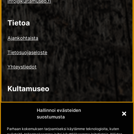
info@kultamuseo.fi
Tietoa
Ajankohtaista
Tietosuojaseloste
Yhteystiedot
Kultamuseo
Kultamuseosäätiö
Hallinnoi evästeiden
suostumusta
Tue meitä
Parhaan kokemuksen tarjoamiseksi käytämme teknologioita, kuten