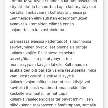
kohtaa 1860-luvun Suomen suuriruhtinaskunnan
köyhät olot ja hahmottaa Lapin kultaryntäykset
kartalla. Tankavaaran kultalöytö unessa ja
Lemmenjoen elinkautisten edesottamukset
avaavat kultamaiden elämää ennen
laajamittaista kaivostoimintaa.
Erämaassa eläessä kädentaidot ja luonnossa
selviytyminen ovat olleet olennaisia taitoja
kullankaivajille. Esilläoleva esineistö
tarvetyökaluista pirtutynnyriin tuo
menneisyyden kävijän lähelle. Kultamaiden
asukkaiden piti pärjätä vähillä resursseilla, mikä
vaati kestävyyttä ja kekseliäisyyttä.
Kullankaivajan mökkiin kurkatessa kävijä voi
kuvitella itsensä vaatimattomaan elämään
keskelle erämaata. Tarinat Lapin
kullankaivajalegendoista tarjoavat inhimillisen
näkökulman raskaaseen elämäntapaan, samalla