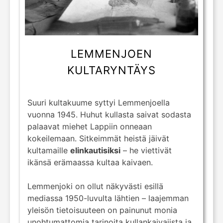
LEMMENJOEN
KULTARYNTÄYS
Suuri kultakuume syttyi Lemmenjoella
vuonna 1945. Huhut kullasta saivat sodasta
palaavat miehet Lappiin onneaan
kokeilemaan. Sitkeimmät heistä jäivät
kultamaille
elinkautisiksi
– he viettivät
ikänsä erämaassa kultaa kaivaen.
Lemmenjoki on ollut näkyvästi esillä
mediassa 1950-luvulta lähtien – laajemman
yleisön tietoisuuteen on painunut monia
unohtumattomia tarinoita kullankaivajista ja