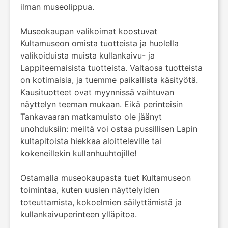
ilman museolippua.
Museokaupan valikoimat koostuvat
Kultamuseon omista tuotteista ja huolella
valikoiduista muista kullankaivu- ja
Lappiteemaisista tuotteista. Valtaosa tuotteista
on kotimaisia, ja tuemme paikallista käsityötä.
Kausituotteet ovat myynnissä vaihtuvan
näyttelyn teeman mukaan. Eikä perinteisin
Tankavaaran matkamuisto ole jäänyt
unohduksiin: meiltä voi ostaa pussillisen Lapin
kultapitoista hiekkaa aloitteleville tai
kokeneillekin kullanhuuhtojille!
Ostamalla museokaupasta tuet Kultamuseon
toimintaa, kuten uusien näyttelyiden
toteuttamista, kokoelmien säilyttämistä ja
kullankaivuperinteen ylläpitoa.