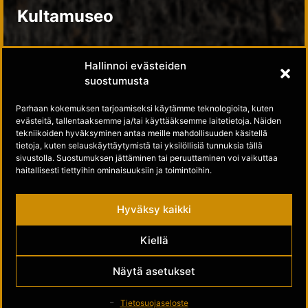
Kultamuseo
Kultamuseosäätiö
Hallinnoi evästeiden
suostumusta
Tue meitä
Parhaan kokemuksen tarjoamiseksi käytämme teknologioita, kuten
evästeitä, tallentaaksemme ja/tai käyttääksemme laitetietoja. Näiden
Seuraa meitä
tekniikoiden hyväksyminen antaa meille mahdollisuuden käsitellä
tietoja, kuten selauskäyttäytymistä tai yksilöllisiä tunnuksia tällä
sivustolla. Suostumuksen jättäminen tai peruuttaminen voi vaikuttaa
Kultamuseo Facebookissa
haitallisesti tiettyihin ominaisuuksiin ja toimintoihin.
Kultamuseo Instagramissa
Hyväksy kaikki
Kiellä
Näytä asetukset
Tietosuojaseloste