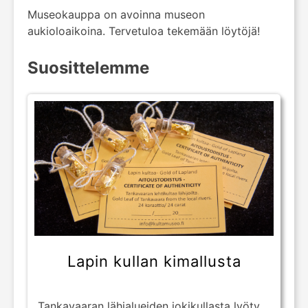
Museokauppa on avoinna museon
aukioloaikoina. Tervetuloa tekemään löytöjä!
Suosittelemme
Lapin kullan kimallusta
Tankavaaran lähialueiden jokikullasta lyöty