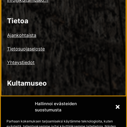
info@kultamuseo.fi
Tietoa
Ajankohtaista
Tietosuojaseloste
Yhteystiedot
Kultamuseo
Kultamuseosäätiö
Hallinnoi evästeiden
suostumusta
Tue meitä
Parhaan kokemuksen tarjoamiseksi käytämme teknologioita, kuten
evästeitä, tallentaaksemme ja/tai käyttääksemme laitetietoja. Näiden