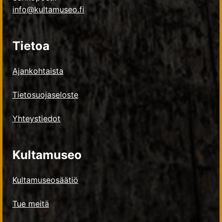
info@kultamuseo.fi
Tietoa
Ajankohtaista
Tietosuojaseloste
Yhteystiedot
Kultamuseo
Kultamuseosäätiö
Tue meitä