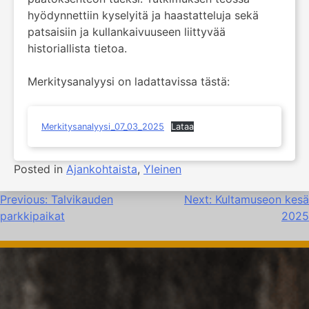
hyödynnettiin kyselyitä ja haastatteluja sekä
patsaisiin ja kullankaivuuseen liittyvää
historiallista tietoa.
Merkitysanalyysi on ladattavissa tästä:
Merkitysanalyysi_07_03_2025
Lataa
Posted in
Ajankohtaista
,
Yleinen
Artikkelien
Previous:
Talvikauden
Next:
Kultamuseon kesä
parkkipaikat
2025
selaus