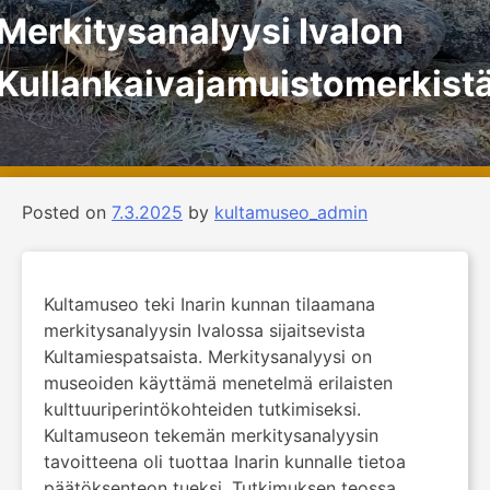
Merkitysanalyysi Ivalon
Kullankaivajamuistomerkist
Posted on
7.3.2025
by
kultamuseo_admin
Kultamuseo teki Inarin kunnan tilaamana
merkitysanalyysin Ivalossa sijaitsevista
Kultamiespatsaista. Merkitysanalyysi on
museoiden käyttämä menetelmä erilaisten
kulttuuriperintökohteiden tutkimiseksi.
Kultamuseon tekemän merkitysanalyysin
tavoitteena oli tuottaa Inarin kunnalle tietoa
päätöksenteon tueksi. Tutkimuksen teossa