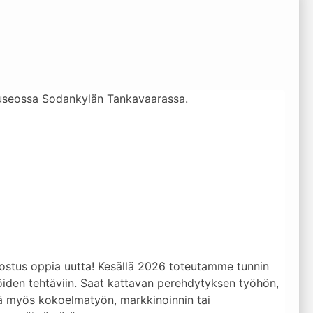
tamuseossa Sodankylän Tankavaarassa.
nostus oppia uutta! Kesällä 2026 toteutamme tunnin
jöiden tehtäviin. Saat kattavan perehdytyksen työhön,
tyä myös kokoelmatyön, markkinoinnin tai