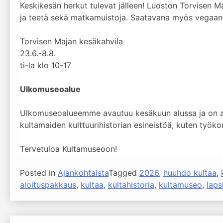
Keskikesän herkut tulevat jälleen! Luoston Torvisen M
ja teetä sekä matkamuistoja. Saatavana myös vegaanisi
Torvisen Majan kesäkahvila
23.6.-8.8.
ti-la klo 10-17
Ulkomuseoalue
Ulkomuseoalueemme avautuu kesäkuun alussa ja on av
kultamaiden kulttuurihistorian esineistöä, kuten työk
Tervetuloa Kultamuseoon!
Posted in
Ajankohtaista
Tagged
2026
,
huuhdo kultaa
,
aloituspakkaus
,
kultaa
,
kultahistoria
,
kultamuseo
,
laps