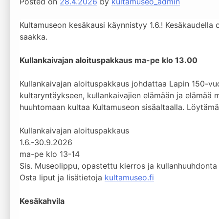
Posted on
28.4.2026
by
kultamuseo_admin
Kultamuseon kesäkausi käynnistyy 1.6.! Kesäkaudella 
saakka.
Kullankaivajan aloituspakkaus ma-pe klo 13.00
Kullankaivajan aloituspakkaus johdattaa Lapin 150-vuot
kultaryntäykseen, kullankaivajien elämään ja elämää mul
huuhtomaan kultaa Kultamuseon sisäaltaalla. Löytämäsi
Kullankaivajan aloituspakkaus
1.6.-30.9.2026
ma-pe klo 13-14
Sis. Museolippu, opastettu kierros ja kullanhuuhdonta
Osta liput ja lisätietoja
kultamuseo.fi
Kesäkahvila