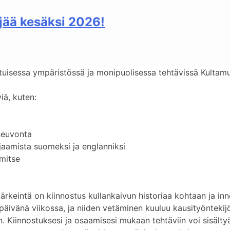
jää kesäksi 2026!
aatuisessa ympäristössä ja monipuolisessa tehtävissä Kul
iä, kuten:
neuvonta
aamista suomeksi ja englanniksi
mitse
a
rkeintä on kiinnostus kullankaivun historiaa kohtaan ja in
 päivänä viikossa, ja niiden vetäminen kuuluu kausityönteki
en. Kiinnostuksesi ja osaamisesi mukaan tehtäviin voi sisäl