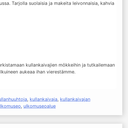
a. Tarjolla suolaisia ja makeita leivonnaisia, kahvia
istamaan kullankaivajien mökkeihin ja tutkailemaan
polkuineen aukeaa ihan vierestämme.
ullanhuuhtoja
,
kullankaivaja
,
kullankaivajan
ulkomuseo
,
ulkomuseoalue