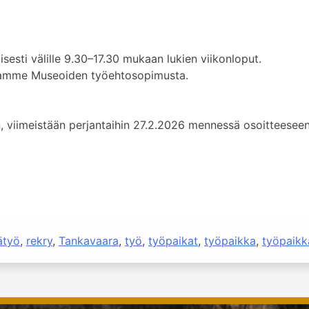
sesti välille 9.30–17.30 mukaan lukien viikonloput.
tamme Museoiden työehtosopimusta.
 viimeistään perjantaihin 27.2.2026 mennessä osoitteeseen 
ätyö
,
rekry
,
Tankavaara
,
työ
,
työpaikat
,
työpaikka
,
työpaikk