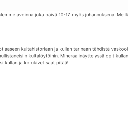
olemme avoinna joka päivä 10-17, myös juhannuksena. Meill
iaaseen kultahistoriaan ja kullan tarinaan tähdistä vaskooli
listaneisiin kultalöytöihin. Mineraalinäyttelyssä opit kulla
 kullan ja korukivet saat pitää!