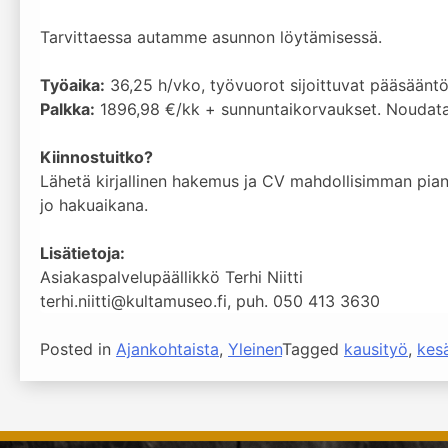
Tarvittaessa autamme asunnon löytämisessä.
Työaika:
36,25 h/vko, työvuorot sijoittuvat pääsääntöi
Palkka:
1896,98 €/kk + sunnuntaikorvaukset. Nouda
Kiinnostuitko?
Lähetä kirjallinen hakemus ja CV mahdollisimman pian,
jo hakuaikana.
Lisätietoja:
Asiakaspalvelupäällikkö Terhi Niitti
terhi.niitti@kultamuseo.fi, puh. 050 413 3630
Posted in
Ajankohtaista
,
Yleinen
Tagged
kausityö
,
kes