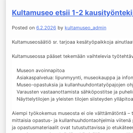
Kultamuseo etsii 1-2 kausityönteki
Posted on
6.2.2026
by
kultamuseo_admin
Kultamuseosäätiö sr. tarjoaa kesätyöpaikkoja ainutl
Kultamuseossa pääset tekemään vaihtelevia työtehtäv
Museon avoinnapitoa
Asiakaspalvelua: lipunmyynti, museokauppa ja info
Museo-opastuksia ja kullanhuuhdontatyöpajojen ohj
Varausten vastaanottamista sähköpostitse ja puheli
Näyttelytilojen ja yleisten tilojen siisteyden ylläpito
Aiempi työkokemus museosta ei ole välttämätöntä – tä
mittaisia opastus- ja kullanhuuhdontaohjelmia viitenä
ja opastusmateriaalit ovat tutustuttavissa jo etukäte