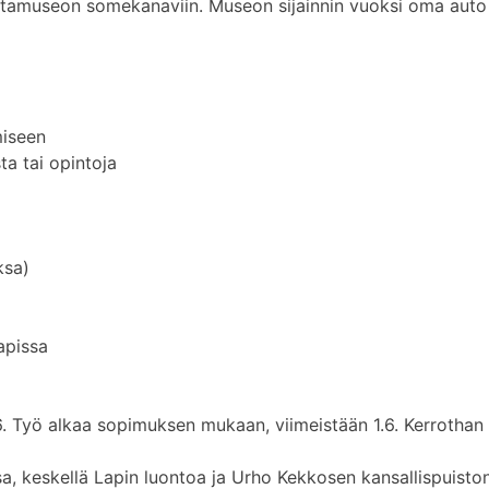
ultamuseon somekanaviin. Museon sijainnin vuoksi oma auto
miseen
a tai opintoja
ksa)
apissa
6. Työ alkaa sopimuksen mukaan, viimeistään 1.6. Kerrothan
 keskellä Lapin luontoa ja Urho Kekkosen kansallispuiston 