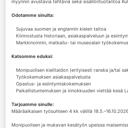
myynnin avustavia tehtäviä sekä sisällöntuotantoa K
Odotamme sinulta:
Sujuvaa suomen ja englannin kielen taitoa
Kiinnostusta historiaan, asiakaspalveluun ja esiinty
Markkinoinnin, matkailu- tai museoalan työkokemust
Katsomme eduksi:
Monipuolisen kielitaidon (erityisesti ranska ja/tai sa
Työkokemuksen asiakaspalvelusta
Opastus- ja esiintymiskokemuksen
Paikallistuntemuksen ja innokkuuden viettää kesä L
Tarjoamme sinulle:
Määräaikaisen työsuhteen 4 kk välillä 18.5.–16.10.202
Monipuolisen ja mukavan kesätyön upeissa maisemissa,