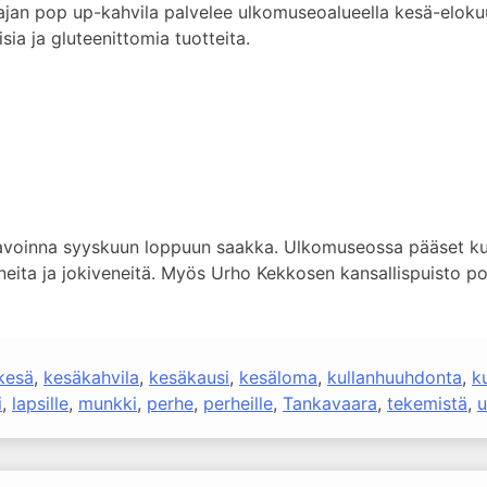
ajan pop up-kahvila palvelee ulkomuseoalueella kesä-elokuuss
a ja gluteenittomia tuotteita.
oinna syyskuun loppuun saakka. Ulkomuseossa pääset kurk
oneita ja jokiveneitä. Myös Urho Kekkosen kansallispuisto 
kesä
,
kesäkahvila
,
kesäkausi
,
kesäloma
,
kullanhuuhdonta
,
k
i
,
lapsille
,
munkki
,
perhe
,
perheille
,
Tankavaara
,
tekemistä
,