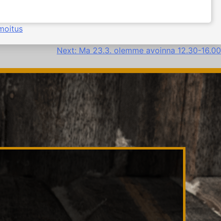
moitus
Next:
Ma 23.3. olemme avoinna 12.30-16.00