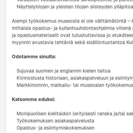
Näyttelytilojen ja yleisten tilojen siisteyden ylläpito
Aiempi työkokemus museosta ei ole välttämätöntä – tä
mittaisia opastus- ja kullanhuuhdontaohjelmia viitenä
ja opastusmateriaalit ovat tutustuttavissa jo etukäte
myynnin avustavia tehtäviä sekä sisällöntuotantoa K
Odotamme sinulta:
Sujuvaa suomen ja englannin kielen taitoa
Kiinnostusta historiaan, asiakaspalveluun ja esiinty
Markkinoinnin, matkailu- tai museoalan työkokemust
Katsomme eduksi:
Monipuolisen kielitaidon (erityisesti ranska ja/tai sa
Työkokemuksen asiakaspalvelusta
Opastus- ja esiintymiskokemuksen