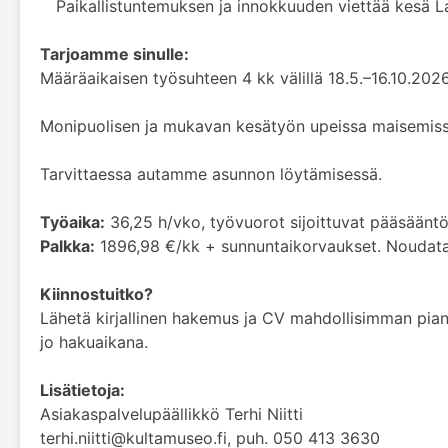
Paikallistuntemuksen ja innokkuuden viettää kesä L
Tarjoamme sinulle:
Määräaikaisen työsuhteen 4 kk välillä 18.5.–16.10.202
Monipuolisen ja mukavan kesätyön upeissa maisemissa,
Tarvittaessa autamme asunnon löytämisessä.
Työaika:
36,25 h/vko, työvuorot sijoittuvat pääsääntöi
Palkka:
1896,98 €/kk + sunnuntaikorvaukset. Nouda
Kiinnostuitko?
Lähetä kirjallinen hakemus ja CV mahdollisimman pian,
jo hakuaikana.
Lisätietoja:
Asiakaspalvelupäällikkö Terhi Niitti
terhi.niitti@kultamuseo.fi, puh. 050 413 3630