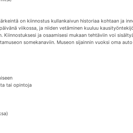
a
rkeintä on kiinnostus kullankaivun historiaa kohtaan ja in
 päivänä viikossa, ja niiden vetäminen kuuluu kausityönteki
en. Kiinnostuksesi ja osaamisesi mukaan tehtäviin voi sisäl
ultamuseon somekanaviin. Museon sijainnin vuoksi oma auto
miseen
a tai opintoja
ksa)