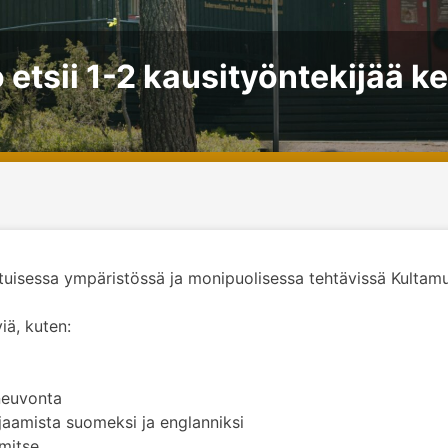
etsii 1-2 kausityöntekijää k
aatuisessa ympäristössä ja monipuolisessa tehtävissä Kul
iä, kuten:
neuvonta
aamista suomeksi ja englanniksi
mitse