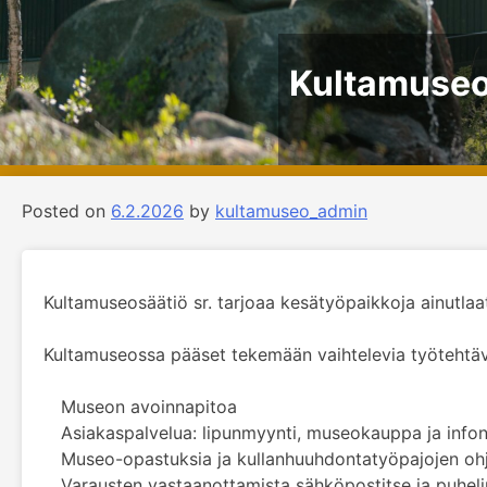
Kultamuseo 
Posted on
6.2.2026
by
kultamuseo_admin
Kultamuseosäätiö sr. tarjoaa kesätyöpaikkoja ainutl
Kultamuseossa pääset tekemään vaihtelevia työtehtäv
Museon avoinnapitoa
Asiakaspalvelua: lipunmyynti, museokauppa ja info
Museo-opastuksia ja kullanhuuhdontatyöpajojen ohj
Varausten vastaanottamista sähköpostitse ja puheli