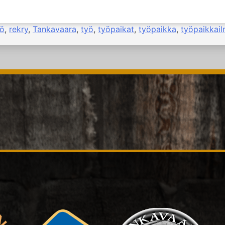
yö
,
rekry
,
Tankavaara
,
työ
,
työpaikat
,
työpaikka
,
työpaikkail