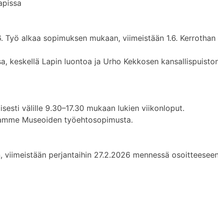
apissa
6. Työ alkaa sopimuksen mukaan, viimeistään 1.6. Kerrothan
 keskellä Lapin luontoa ja Urho Kekkosen kansallispuiston 
sesti välille 9.30–17.30 mukaan lukien viikonloput.
tamme Museoiden työehtosopimusta.
 viimeistään perjantaihin 27.2.2026 mennessä osoitteeseen 