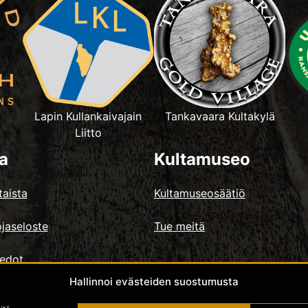
Lapin Kullankaivajain
Tankavaara Kultakylä
Liitto
a
Kultamuseo
aista
Kultamuseosäätiö
jaseloste
Tue meitä
iedot
Hallinnoi evästeiden suostumusta