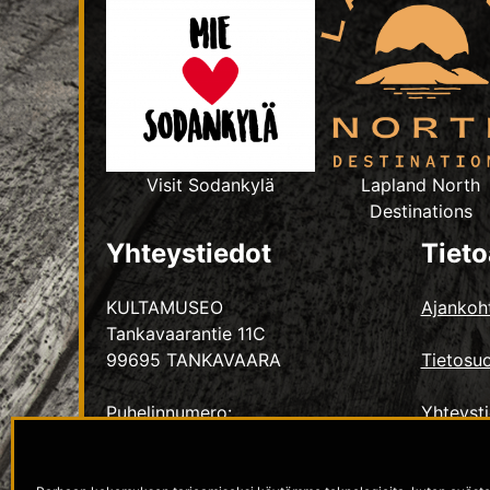
Visit Sodankylä
Lapland North
Destinations
Yhteystiedot
Tieto
KULTAMUSEO
Ajankoht
Tankavaarantie 11C
99695 TANKAVAARA
Tietosuo
Puhelinnumero:
Yhteyst
+358 16 626 171