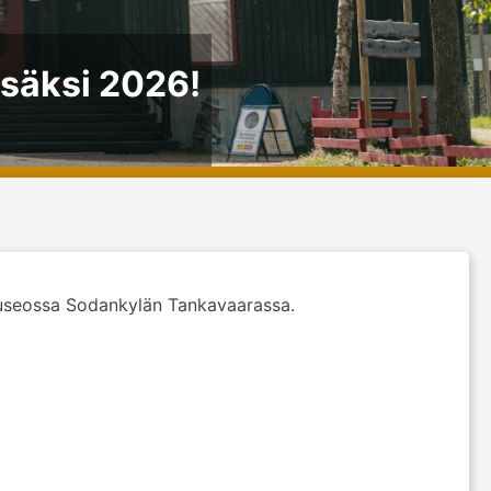
esäksi 2026!
tamuseossa Sodankylän Tankavaarassa.