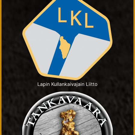
Lapin Kullankaivajain Liitto