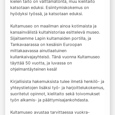
kielen taito on välttämätöntä, muu kielitaito
katsotaan eduksi. Esiintymiskokemus on
hyödyksi työssä, ja katsotaan eduksi.
Kultamuseo on maailman ainoa kotimaista ja
kansainvälistä kultahistoriaa esittelevä museo.
Sijaitsemme Lapin kultamaiden portilla, ja
Tankavaarassa on kesäisin Euroopan
mittakaavassa ainutlaatuinen
kullankaivajayhteisö. Tänä vuonna Kultamuseo
täyttää 50 vuotta, ja luvassa on
ohjelmantäyteinen kesä!
Kirjallisista hakemuksista tulee ilmetä henkilö- ja
yhteystietojen lisäksi työ- ja harjoittelukokemus,
suoritetut opinnot, kielitaito sekä toivomukset
työn alkamis- ja päättymisajankohdasta.
Kultamuseo avustaa tarvittaessa vuokra-