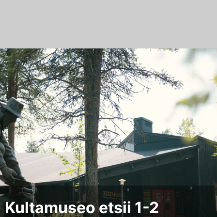
Skip
to
content
Kultamuseo etsii 1-2