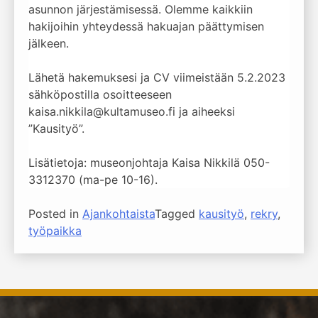
asunnon järjestämisessä. Olemme kaikkiin
hakijoihin yhteydessä hakuajan päättymisen
jälkeen.
Lähetä hakemuksesi ja CV viimeistään 5.2.2023
sähköpostilla osoitteeseen
kaisa.nikkila@kultamuseo.fi ja aiheeksi
”Kausityö”.
Lisätietoja: museonjohtaja Kaisa Nikkilä 050-
3312370 (ma-pe 10-16).
Posted in
Ajankohtaista
Tagged
kausityö
,
rekry
,
työpaikka