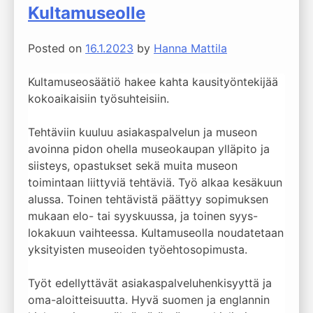
Kultamuseolle
Posted on
16.1.2023
by
Hanna Mattila
Kultamuseosäätiö hakee kahta kausityöntekijää
kokoaikaisiin työsuhteisiin.
Tehtäviin kuuluu asiakaspalvelun ja museon
avoinna pidon ohella museokaupan ylläpito ja
siisteys, opastukset sekä muita museon
toimintaan liittyviä tehtäviä. Työ alkaa kesäkuun
alussa. Toinen tehtävistä päättyy sopimuksen
mukaan elo- tai syyskuussa, ja toinen syys-
lokakuun vaihteessa. Kultamuseolla noudatetaan
yksityisten museoiden työehtosopimusta.
Työt edellyttävät asiakaspalveluhenkisyyttä ja
oma-aloitteisuutta. Hyvä suomen ja englannin