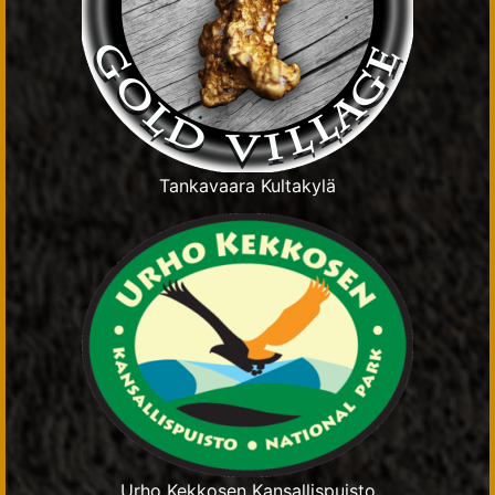
Tankavaara Kultakylä
Urho Kekkosen Kansallispuisto