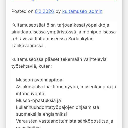
Posted on
6.2.2026
by
kultamuseo_admin
Kultamuseosäätiö sr. tarjoaa kesätyöpaikkoja
ainutlaatuisessa ympäristössä ja monipuolisessa
tehtävissä Kultamuseossa Sodankylän
Tankavaarassa.
Kultamuseossa pääset tekemään vaihtelevia
työtehtäviä, kuten:
Museon avoinnapitoa
Asiakaspalvelua: lipunmyynti, museokauppa ja
infoneuvonta
Museo-opastuksia ja
kullanhuuhdontatyöpajojen ohjaamista
suomeksi ja englanniksi
Varausten vastaanottamista sähköpostitse ja
puhelimitse