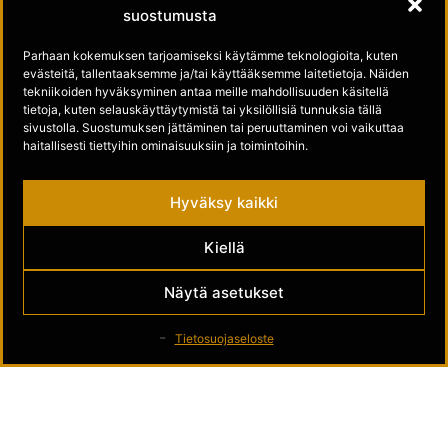
suostumusta
Tue meitä
Parhaan kokemuksen tarjoamiseksi käytämme teknologioita, kuten
evästeitä, tallentaaksemme ja/tai käyttääksemme laitetietoja. Näiden
Seuraa meitä
tekniikoiden hyväksyminen antaa meille mahdollisuuden käsitellä
tietoja, kuten selauskäyttäytymistä tai yksilöllisiä tunnuksia tällä
sivustolla. Suostumuksen jättäminen tai peruuttaminen voi vaikuttaa
Kultamuseo Facebookissa
haitallisesti tiettyihin ominaisuuksiin ja toimintoihin.
Kultamuseo Instagramissa
Hyväksy kaikki
Kiellä
Näytä asetukset
Tietosuojaseloste