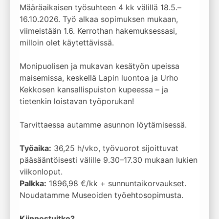
Määräaikaisen työsuhteen 4 kk välillä 18.5.–
16.10.2026. Työ alkaa sopimuksen mukaan,
viimeistään 1.6. Kerrothan hakemuksessasi,
milloin olet käytettävissä.
Monipuolisen ja mukavan kesätyön upeissa
maisemissa, keskellä Lapin luontoa ja Urho
Kekkosen kansallispuiston kupeessa – ja
tietenkin loistavan työporukan!
Tarvittaessa autamme asunnon löytämisessä.
Työaika:
36,25 h/vko, työvuorot sijoittuvat
pääsääntöisesti välille 9.30–17.30 mukaan lukien
viikonloput.
Palkka:
1896,98 €/kk + sunnuntaikorvaukset.
Noudatamme Museoiden työehtosopimusta.
Kiinnostuitko?