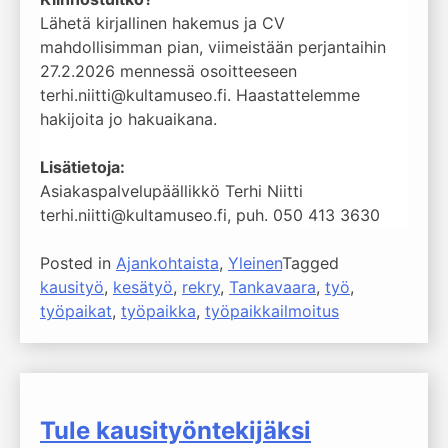
Lähetä kirjallinen hakemus ja CV
mahdollisimman pian, viimeistään perjantaihin
27.2.2026 mennessä osoitteeseen
terhi.niitti@kultamuseo.fi. Haastattelemme
hakijoita jo hakuaikana.
Lisätietoja:
Asiakaspalvelupäällikkö Terhi Niitti
terhi.niitti@kultamuseo.fi, puh. 050 413 3630
Posted in
Ajankohtaista
,
Yleinen
Tagged
kausityö
,
kesätyö
,
rekry
,
Tankavaara
,
työ
,
työpaikat
,
työpaikka
,
työpaikkailmoitus
Tule kausityöntekijäksi