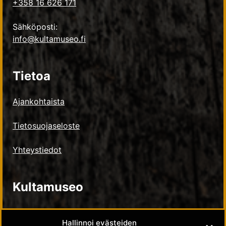
+358 16 626 171
Sähköposti:
info@kultamuseo.fi
Tietoa
Ajankohtaista
Tietosuojaseloste
Yhteystiedot
Kultamuseo
Kultamuseosäätiö
Hallinnoi evästeiden