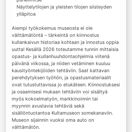
Näyttelytilojen ja yleisten tilojen siisteyden
ylläpitoa
Aiempi työkokemus museosta ei ole
välttämätöntä – tärkeintä on kiinnostus
kullankaivun historiaa kohtaan ja innostus oppia
uutta! Kesällä 2026 toteutamme tunnin mittaisia
opastus- ja kullanhuuhdontaohjelmia viitenä
päivänä viikossa, ja niiden vetäminen kuuluu
kausityöntekijöiden tehtäviin. Saat kattavan
perehdytyksen työhön, ja opastusmateriaalit
ovat tutustuttavissa jo etukäteen. Kiinnostuksesi
ja osaamisesi mukaan tehtäviin voi sisältyä
myös kokoelmatyön, markkinoinnin tai
myynnin avustavia tehtäviä sekä
sisällöntuotantoa Kultamuseon somekanaviin.
Museon sijainnin vuoksi oma auto on
välttämätön.